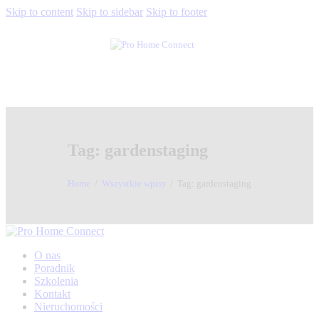
Skip to content
Skip to sidebar
Skip to footer
Tag: gardenstaging
Home
Wszystkie wpisy
Tag: gardenstaging
O nas
Poradnik
Szkolenia
Kontakt
Nieruchomości