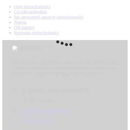
ceny nieruchomości
Co robi pośrednik
Jak prowadzić agencję nieruchomości
Najem
Off-market
Sprzedaż nieruchomości
Szkolenia dla pośredników nieruchomości. Warsztaty dla
agentów nieruchomości opracowane i prowadzone przez
praktyków. Branżowe spotkania networkingowe.
ul. Marszałka Józefa Piłsudskiego 95
32-020 Wieliczka
biuro@prohomeconnect.pl
+48 793 640 085