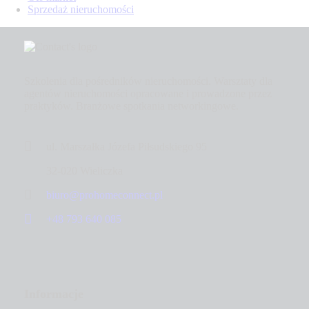
Sprzedaż nieruchomości
Szkolenia dla pośredników nieruchomości. Warsztaty dla
agentów nieruchomości opracowane i prowadzone przez
praktyków. Branżowe spotkania networkingowe.
ul. Marszałka Józefa Piłsudskiego 95
32-020 Wieliczka
biuro@prohomeconnect.pl
+48 793 640 085
Informacje