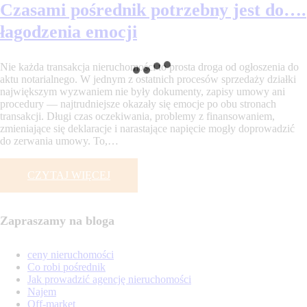
Czasami pośrednik potrzebny jest do….
łagodzenia emocji
Nie każda transakcja nieruchomości to prosta droga od ogłoszenia do
aktu notarialnego. W jednym z ostatnich procesów sprzedaży działki
największym wyzwaniem nie były dokumenty, zapisy umowy ani
procedury — najtrudniejsze okazały się emocje po obu stronach
transakcji. Długi czas oczekiwania, problemy z finansowaniem,
zmieniające się deklaracje i narastające napięcie mogły doprowadzić
do zerwania umowy. To,…
CZYTAJ WIĘCEJ
Zapraszamy na bloga
ceny nieruchomości
Co robi pośrednik
Jak prowadzić agencję nieruchomości
Najem
Off-market