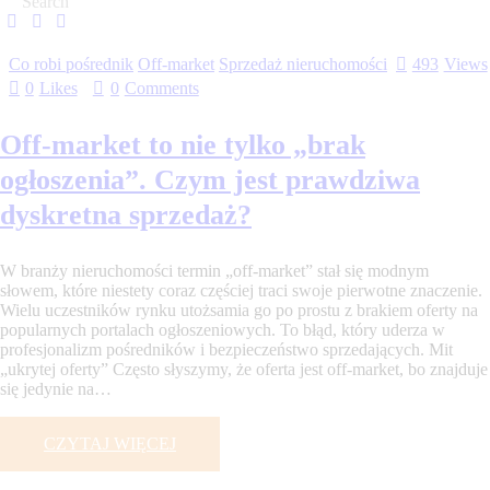
Co robi pośrednik
Off-market
Sprzedaż nieruchomości
493
Views
0
Likes
0
Comments
Off-market to nie tylko „brak
ogłoszenia”. Czym jest prawdziwa
dyskretna sprzedaż?
W branży nieruchomości termin „off-market” stał się modnym
słowem, które niestety coraz częściej traci swoje pierwotne znaczenie.
Wielu uczestników rynku utożsamia go po prostu z brakiem oferty na
popularnych portalach ogłoszeniowych. To błąd, który uderza w
profesjonalizm pośredników i bezpieczeństwo sprzedających. Mit
„ukrytej oferty” Często słyszymy, że oferta jest off-market, bo znajduje
się jedynie na…
CZYTAJ WIĘCEJ