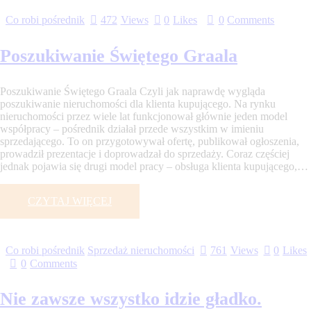
Co robi pośrednik
472
Views
0
Likes
0
Comments
Poszukiwanie Świętego Graala
Poszukiwanie Świętego Graala Czyli jak naprawdę wygląda
poszukiwanie nieruchomości dla klienta kupującego. Na rynku
nieruchomości przez wiele lat funkcjonował głównie jeden model
współpracy – pośrednik działał przede wszystkim w imieniu
sprzedającego. To on przygotowywał ofertę, publikował ogłoszenia,
prowadził prezentacje i doprowadzał do sprzedaży. Coraz częściej
jednak pojawia się drugi model pracy – obsługa klienta kupującego,…
CZYTAJ WIĘCEJ
Co robi pośrednik
Sprzedaż nieruchomości
761
Views
0
Likes
0
Comments
Nie zawsze wszystko idzie gładko.