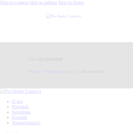
Skip to content
Skip to sidebar
Skip to footer
Co robi pośrednik
Home
Wszystkie wpisy
Co robi pośrednik
O nas
Poradnik
Szkolenia
Kontakt
Nieruchomości