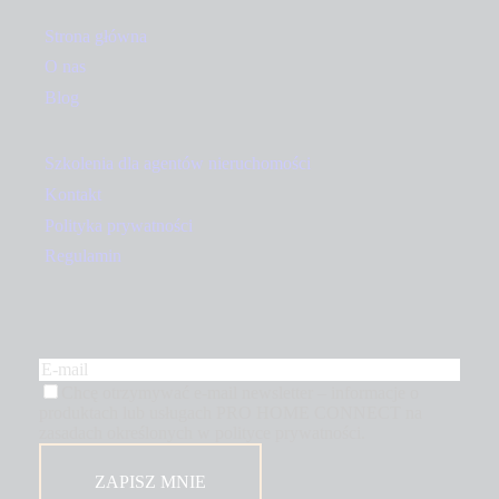
Strona główna
O nas
Blog
Szkolenia dla agentów nieruchomości
Kontakt
Polityka prywatności
Regulamin
Chcę otrzymywać e-mail newsletter – informacje o
produktach lub usługach PRO HOME CONNECT na
zasadach określonych w polityce prywatności.