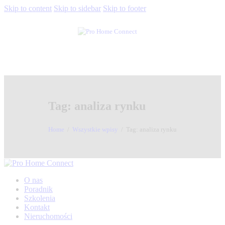
Skip to content
Skip to sidebar
Skip to footer
Tag: analiza rynku
Home
Wszystkie wpisy
Tag: analiza rynku
O nas
Poradnik
Szkolenia
Kontakt
Nieruchomości