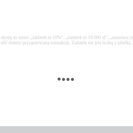
yszę to samo: „zadatek to 10%”, „zadatek to 10 000 zł”, „notariusz r
alić dobrze przygotowaną transakcję. Zadatek nie jest liczbą z tabelki