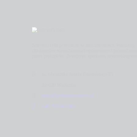
Szkolenia dla pośredników nieruchomości. Warsztaty
dla agentów nieruchomości opracowane i prowadzon
przez praktyków. Branżowe spotkania networkingowe
ul. Marszałka Józefa Piłsudskiego 95
32-020 Wieliczka
biuro@prohomeconnect.pl
+48 793 640 085