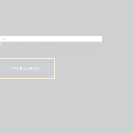
Chcę otrzymywać e-mail newsletter – informacje o
roduktach lub usługach PRO HOME CONNECT na
sadach określonych w polityce prywatności.