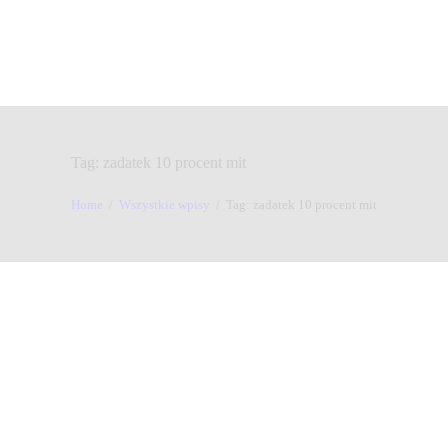
Tag: zadatek 10 procent mit
Home
Wszystkie wpisy
Tag: zadatek 10 procent mit