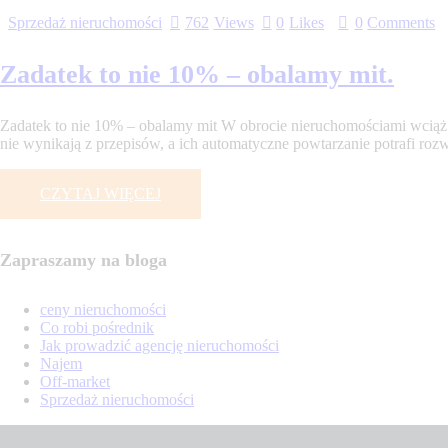
Sprzedaż nieruchomości
762
Views
0
Likes
0
Comments
Zadatek to nie 10% – obalamy mit.
Zadatek to nie 10% – obalamy mit W obrocie nieruchomościami wciąż sł
nie wynikają z przepisów, a ich automatyczne powtarzanie potrafi rozw
CZYTAJ WIĘCEJ
Zapraszamy na bloga
ceny nieruchomości
Co robi pośrednik
Jak prowadzić agencję nieruchomości
Najem
Off-market
Sprzedaż nieruchomości