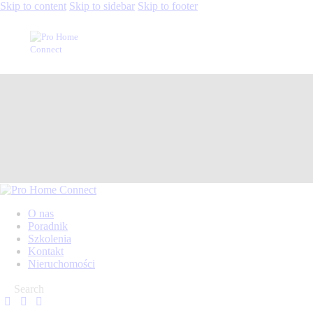
Skip to content
Skip to sidebar
Skip to footer
O nas
Poradnik
Szkolenia
Kontakt
Nieruchomości