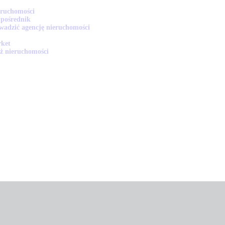
eruchomości
 pośrednik
wadzić agencję nieruchomości
ket
ż nieruchomości