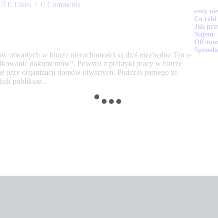
0
Likes
0
Comments
ceny ni
Co robi
Jak pro
Najem
Off-mar
Sprzeda
otwartych w biurze nieruchomości są dziś niezbędne Ten e-
ządkowania dokumentów”. Powstał z praktyki pracy w biurze
 się przy organizacji domów otwartych. Podczas jednego ze
ednik publikuje…