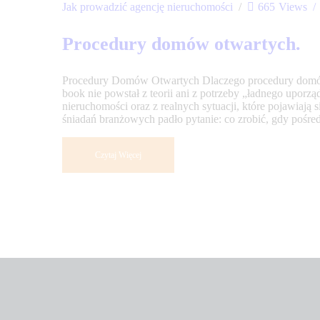
Jak prowadzić agencję nieruchomości
665
Views
Procedury domów otwartych.
Procedury Domów Otwartych Dlaczego procedury domów 
book nie powstał z teorii ani z potrzeby „ładnego upor
nieruchomości oraz z realnych sytuacji, które pojawiają
śniadań branżowych padło pytanie: co zrobić, gdy pośr
Czytaj Więcej