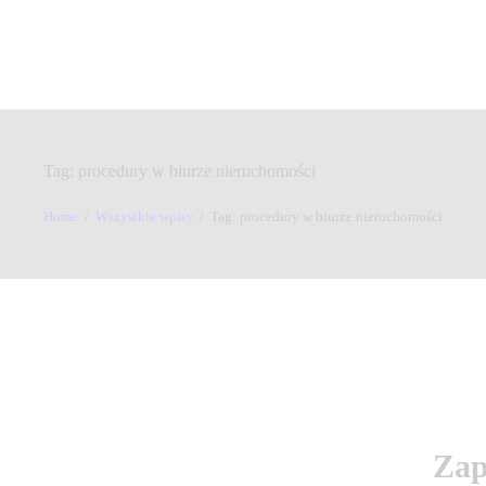
O Nas
Poradnik
Szkolenia
Kontakt
Nieruchomości
Tag: procedury w biurze nieruchomości
Home
Wszystkie wpisy
Tag: procedury w biurze nieruchomości
Zap