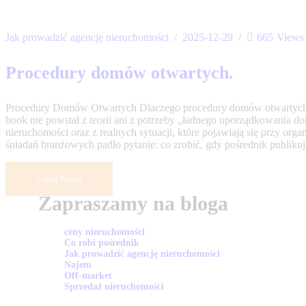
Jak prowadzić agencję nieruchomości
2025-12-29
665
Views
Procedury domów otwartych.
Procedury Domów Otwartych Dlaczego procedury domów otwartych w
book nie powstał z teorii ani z potrzeby „ładnego uporządkowania d
nieruchomości oraz z realnych sytuacji, które pojawiają się przy or
śniadań branżowych padło pytanie: co zrobić, gdy pośrednik publik
Czytaj Więcej
Zapraszamy na bloga
ceny nieruchomości
Co robi pośrednik
Jak prowadzić agencję nieruchomości
Najem
Off-market
Sprzedaż nieruchomości