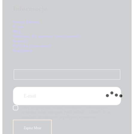
Informacje
Strona główna
O nas
Blog
Szkolenia dla agentów nieruchomości
Kontakt
Polityka prywatności
Regulamin
Chcę otrzymywać e-mail newsletter – informacje o
produktach lub usługach PRO HOME CONNECT na
zasadach określonych w polityce prywatności.