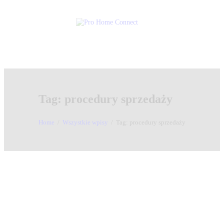
O Nas
Poradnik
Szkolenia
Kontakt
Nieruchomości
Tag: procedury sprzedaży
Home
Wszystkie wpisy
Tag: procedury sprzedaży