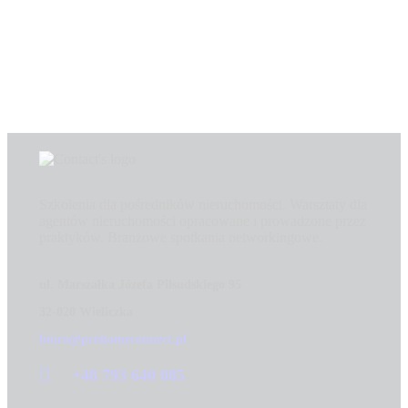
Szkolenia dla pośredników nieruchomości. Warsztaty dla
agentów nieruchomości opracowane i prowadzone przez
praktyków. Branżowe spotkania networkingowe.
ul. Marszałka Józefa Piłsudskiego 95
32-020 Wieliczka
biuro@prohomeconnect.pl
+48 793 640 085