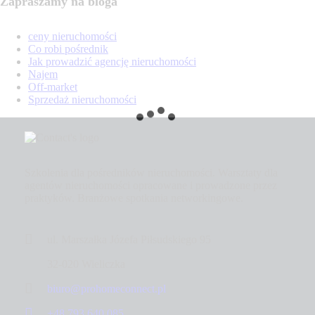
Zapraszamy na bloga
ceny nieruchomości
Co robi pośrednik
Jak prowadzić agencję nieruchomości
Najem
Off-market
Sprzedaż nieruchomości
Szkolenia dla pośredników nieruchomości. Warsztaty dla
agentów nieruchomości opracowane i prowadzone przez
praktyków. Branżowe spotkania networkingowe.
ul. Marszałka Józefa Piłsudskiego 95
32-020 Wieliczka
biuro@prohomeconnect.pl
+48 793 640 085