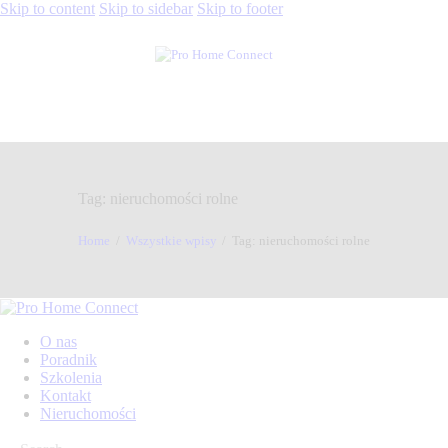
Skip to content
Skip to sidebar
Skip to footer
Tag: nieruchomości rolne
Home
Wszystkie wpisy
Tag: nieruchomości rolne
O nas
Poradnik
Szkolenia
Kontakt
Nieruchomości