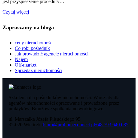
jest przyspieszenie procedury…
Czytaj więcej
Zapraszamy na bloga
ceny nieruchomości
Co robi pośrednik
Jak prowadzić agencję nieruchomości
Najem
Off-market
Sprzedaż nieruchomości
Szkolenia dla pośredników nieruchomości. Warsztaty dla
agentów nieruchomości opracowane i prowadzone przez
praktyków. Branżowe spotkania networkingowe.
ul. Marszałka Józefa Piłsudskiego 95
32-020 Wieliczka
biuro@prohomeconnect.pl
+48 793 640 085