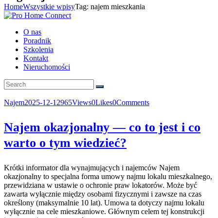
Home
Wszystkie wpisy
Tag: najem mieszkania
O nas
Poradnik
Szkolenia
Kontakt
Nieruchomości
Najem
2025-12-12
965
Views
0
Likes
0
Comments
Najem okazjonalny — co to jest i co
warto o tym wiedzieć?
Krótki informator dla wynajmujących i najemców Najem
okazjonalny to specjalna forma umowy najmu lokalu mieszkalnego,
przewidziana w ustawie o ochronie praw lokatorów. Może być
zawarta wyłącznie między osobami fizycznymi i zawsze na czas
określony (maksymalnie 10 lat). Umowa ta dotyczy najmu lokalu
wyłącznie na cele mieszkaniowe. Głównym celem tej konstrukcji