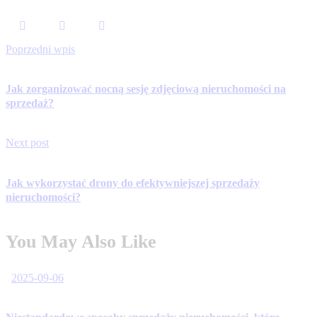
Poprzedni wpis
Jak zorganizować nocną sesję zdjęciową nieruchomości na
sprzedaż?
Next post
Jak wykorzystać drony do efektywniejszej sprzedaży
nieruchomości?
You May Also Like
2025-09-06