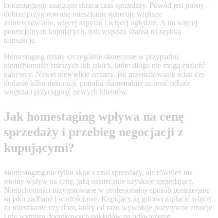
homestagingu znacząco skraca czas sprzedaży. Powód jest prosty –
dobrze przygotowane mieszkanie generuje większe
zainteresowanie, więcej zapytań i więcej oględzin. A im więcej
potencjalnych kupujących, tym większa szansa na szybką
transakcję.
Homestaging działa szczególnie skutecznie w przypadku
nieruchomości starszych lub takich, które długo nie mogą znaleźć
nabywcy. Nawet niewielkie zmiany, jak przemalowanie ścian czy
dodanie kilku dekoracji, potrafią diametralnie zmienić odbiór
wnętrza i przyciągnąć nowych klientów.
Jak homestaging wpływa na cenę
sprzedaży i przebieg negocjacji z
kupującymi?
Homestaging nie tylko skraca czas sprzedaży, ale również ma
istotny wpływ na cenę, jaką ostatecznie uzyskuje sprzedający.
Nieruchomości przygotowane w profesjonalny sposób postrzegane
są jako zadbane i wartościowe. Kupujący są gotowi zapłacić więcej
za mieszkanie czy dom, który od razu wywołuje pozytywne emocje
i nie wymaga dodatkowych nakładów na odświeżenie.