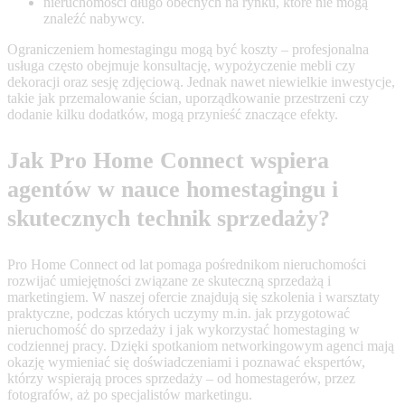
nieruchomości długo obecnych na rynku, które nie mogą
znaleźć nabywcy.
Ograniczeniem homestagingu mogą być koszty – profesjonalna
usługa często obejmuje konsultację, wypożyczenie mebli czy
dekoracji oraz sesję zdjęciową. Jednak nawet niewielkie inwestycje,
takie jak przemalowanie ścian, uporządkowanie przestrzeni czy
dodanie kilku dodatków, mogą przynieść znaczące efekty.
Jak Pro Home Connect wspiera
agentów w nauce homestagingu i
skutecznych technik sprzedaży?
Pro Home Connect od lat pomaga pośrednikom nieruchomości
rozwijać umiejętności związane ze skuteczną sprzedażą i
marketingiem. W naszej ofercie znajdują się szkolenia i warsztaty
praktyczne, podczas których uczymy m.in. jak przygotować
nieruchomość do sprzedaży i jak wykorzystać homestaging w
codziennej pracy. Dzięki spotkaniom networkingowym agenci mają
okazję wymieniać się doświadczeniami i poznawać ekspertów,
którzy wspierają proces sprzedaży – od homestagerów, przez
fotografów, aż po specjalistów marketingu.