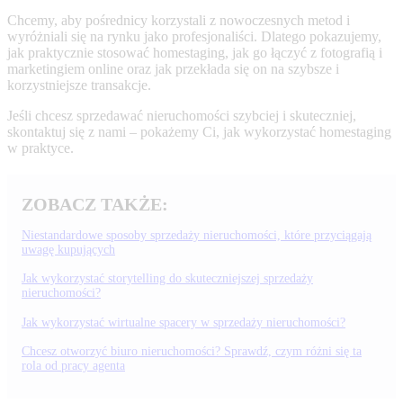
Chcemy, aby pośrednicy korzystali z nowoczesnych metod i
wyróżniali się na rynku jako profesjonaliści. Dlatego pokazujemy,
jak praktycznie stosować homestaging, jak go łączyć z fotografią i
marketingiem online oraz jak przekłada się on na szybsze i
korzystniejsze transakcje.
Jeśli chcesz sprzedawać nieruchomości szybciej i skuteczniej,
skontaktuj się z nami – pokażemy Ci, jak wykorzystać homestaging
w praktyce.
ZOBACZ TAKŻE:
Niestandardowe sposoby sprzedaży nieruchomości, które przyciągają
uwagę kupujących
Jak wykorzystać storytelling do skuteczniejszej sprzedaży
nieruchomości?
Jak wykorzystać wirtualne spacery w sprzedaży nieruchomości?
Chcesz otworzyć biuro nieruchomości? Sprawdź, czym różni się ta
rola od pracy agenta