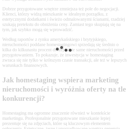
Dobrze przygotowane wnętrze zmniejsza też pole do negocjacji.
Klienci, którzy widzą mieszkanie w idealnym porządku, z
estetycznymi dodatkami i świeżo odmalowanymi ścianami, rzadziej
szukają pretekstu do obniżenia ceny. Zamiast tego skupiają się na
tym, jak szybko mogą się wprowadzić.
Według raportów z rynku amerykańskiego i brytyjskiego,
nieruchomości poddane homestagingowi sprzedają się średnio o
kilka do kilkunastu procent drożej niż te same nieruchomości przed
przygotowaniem. To pokazuje, że inwestycja w homestaging
zwraca się nie tylko w krótszym czasie transakcji, ale też w lepszych
warunkach finansowych.
Jak homestaging wspiera marketing
nieruchomości i wyróżnia oferty na tle
konkurencji?
Homestaging ma ogromne znaczenie również w kontekście
marketingu. Profesjonalnie przygotowane mieszkanie lepiej
prezentuje się na zdjęciach, które są kluczowym elementem
ogłoszenia. Estetyczne, jasne i uporządkowane wnętrza generują