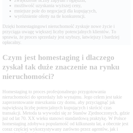
zwiększenie liczby zapytań i oględzin,
możliwość uzyskania wyższej ceny,
mniejsze pole do negocjacji dla kupujących,
wyróżnienie oferty na tle konkurencji.
Dzięki homestagingowi nieruchomość zyskuje nowe życie i
przyciąga uwagę większej liczby potencjalnych klientów. To
sprawia, że proces sprzedaży jest szybszy, łatwiejszy i bardziej
opłacalny.
Czym jest homestaging i dlaczego
zyskał tak duże znaczenie na rynku
nieruchomości?
Homestaging to proces profesjonalnego przygotowania
nieruchomości do sprzedaży lub wynajmu. Jego celem jest takie
zaprezentowanie mieszkania czy domu, aby przyciągnąć jak
największą liczbę potencjalnych kupujących i skrócić czas
transakcji. Metoda ta wywodzi się ze Stanów Zjednoczonych, gdzie
już od lat 70. XX wieku stanowi standardową praktykę. W Polsce
homestaging zdobywa popularność od kilkunastu lat, a obecnie jest
coraz częściej wykorzystywany zarówno przez agentów, jak i