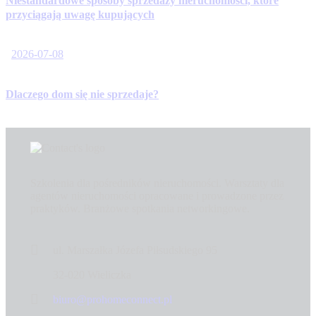
Niestandardowe sposoby sprzedaży nieruchomości, które
przyciągają uwagę kupujących
2026-07-08
Dlaczego dom się nie sprzedaje?
Szkolenia dla pośredników nieruchomości. Warsztaty dla
agentów nieruchomości opracowane i prowadzone przez
praktyków. Branżowe spotkania networkingowe.
ul. Marszałka Józefa Piłsudskiego 95
32-020 Wieliczka
biuro@prohomeconnect.pl