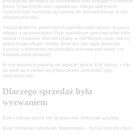
posiadają oni informacji ani dokumentów potwierdzających istnienie
prawa. Sytuacja była więc zagmatwana, dlatego najlepszym
wyjściem było zwrócenie się o pomoc do doświadczonego w tym
obszarze prawnika.
Analiza archiwów państwowych ujawniła sedno sprawy: to prawo
odkupu, a nie pierwokupu. Było warunkowe: pierwotni właściciele
musieli wybudować dom mieszkalny w określonym czasie, inaczej
gmina mogła odkupić działkę. Dom stoi, nikt nigdy prawa nie
wykonał, a dokumenty nie pozwalały jednoznacznie ustalić, czy
warunek został spełniony.
W tym momencie pojawiło się napięcie: wpis w KW istnieje, a nikt
nie może go wykonać ani jednoznacznie potwierdzić jego
obowiązywania.
Dlaczego sprzedaż była
wyzwaniem
Prawo odkupu sprzed 100 lat skutecznie blokowało sprzedaż:
Banki kredytowe odmawiały finansowania – ryzyko było zbyt duże.