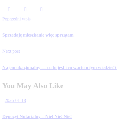
Poprzedni wpis
Sprzedaję mieszkanie więc sprzątam.
Next post
Najem okazjonalny — co to jest i co warto o tym wiedzieć?
You May Also Like
2026-01-18
Depozyt Notarialny – Nie! Nie! Nie!