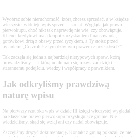
Wyobraź sobie nieruchomość, którą chcesz sprzedać, a w księdze
wieczystej widnieje wpis sprzed… stu lat. Wygląda jak prawo
pierwokupu, choć nikt tak naprawdę nie wie, czy obowiązuje.
Klienci kredytowi mają kłopot z uzyskaniem finansowania,
gotówkowi drżą z obawy przed ryzykiem, a Ty stoisz przed
pytaniem: „Co zrobić z tym dziwnym prawem z przeszłości?”
Tak zaczęła się jedna z najbardziej nietypowych spraw, którą
prowadziliśmy — i którą udało nam się rozwiązać dzięki
starannemu podejściu, wiedzy i współpracy z prawnikiem.
Jak odkryliśmy prawdziwą
naturę wpisu
Na pierwszy rzut oka wpis w dziale III księgi wieczystej wyglądał
na klasyczne prawo pierwokupu przysługujące gminie. Nie
wiedzieliśmy, skąd się wziął ani czy nadal obowiązuje.
Zaczęliśmy drążyć dokumentację. Kontakt z gminą pokazał, że nie