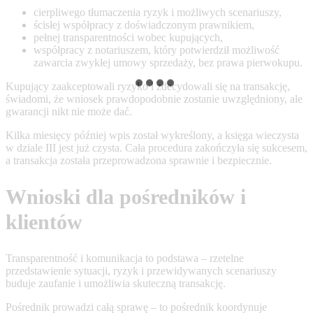
cierpliwego tłumaczenia ryzyk i możliwych scenariuszy,
ścisłej współpracy z doświadczonym prawnikiem,
pełnej transparentności wobec kupujących,
współpracy z notariuszem, który potwierdził możliwość
zawarcia zwykłej umowy sprzedaży, bez prawa pierwokupu.
Kupujący zaakceptowali ryzyko i zdecydowali się na transakcję,
świadomi, że wniosek prawdopodobnie zostanie uwzględniony, ale
gwarancji nikt nie może dać.
Kilka miesięcy później wpis został wykreślony, a księga wieczysta
w dziale III jest już czysta. Cała procedura zakończyła się sukcesem,
a transakcja została przeprowadzona sprawnie i bezpiecznie.
Wnioski dla pośredników i
klientów
Transparentność i komunikacja to podstawa – rzetelne
przedstawienie sytuacji, ryzyk i przewidywanych scenariuszy
buduje zaufanie i umożliwia skuteczną transakcję.
Pośrednik prowadzi całą sprawę – to pośrednik koordynuje