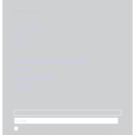
Informacje
Strona główna
O nas
Blog
Szkolenia dla agentów nieruchomości
Kontakt
Polityka prywatności
Regulamin
Chcę otrzymywać e-mail newsletter – informacje o
produktach lub usługach PRO HOME CONNECT na