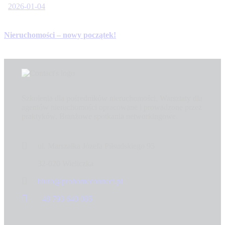
2026-01-04
Nieruchomości – nowy początek!
Szkolenia dla pośredników nieruchomości. Warsztaty dla
agentów nieruchomości opracowane i prowadzone przez
praktyków. Branżowe spotkania networkingowe.
ul. Marszałka Józefa Piłsudskiego 95
32-020 Wieliczka
biuro@prohomeconnect.pl
+48 793 640 085